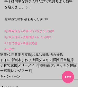
年末は簡単なお手入れだけで気持ちよく新年
を迎えましょう！
お気軽にお問い合わせください✉
#お掃除代行
#家事代行
#水まわり清掃
#お風呂掃除
#洗面掃除
#トイレ掃除
#子育て支援
#共働き支援
#一宮市
家事代行
共働き支援
お風呂掃除
洗面掃除
トイレ掃除
水まわり清掃
ダスキン
掃除
日常清掃
子育て支援
メリーメイド
お掃除代行
キッチン掃除
一宮市
レンジフード
キャンペーン
すべて表示
最新記事