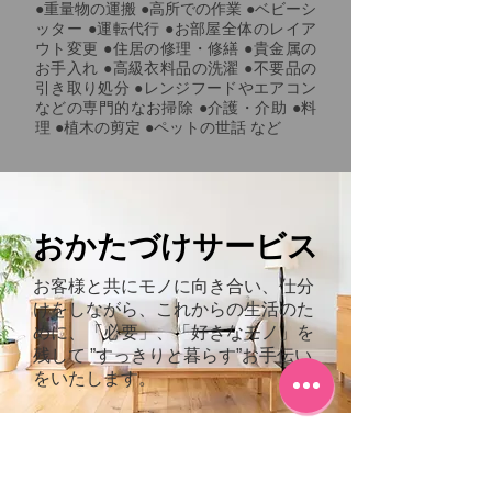
●重量物の運搬
●高所での作業
●ベビーシ
ッター
●運転代行
●お部屋全体のレイア
ウト変更
●住居の修理・修繕
●貴金属の
お手入れ
●高級衣料品の洗濯
●不要品の
引き取り処分
●レンジフードやエアコン
などの専門的なお掃除
●介護・介助
●料
理
●植木の剪定
●ペットの世話 など
​おかたづけサービス
お客様と共にモノに向き合い、仕分
けをしながら、これからの生活のた
めに、「必要」、「好きなモノ」を
残して ”すっきりと暮らす”お手伝い
をいたします。
おかたづけ 2つのポイント